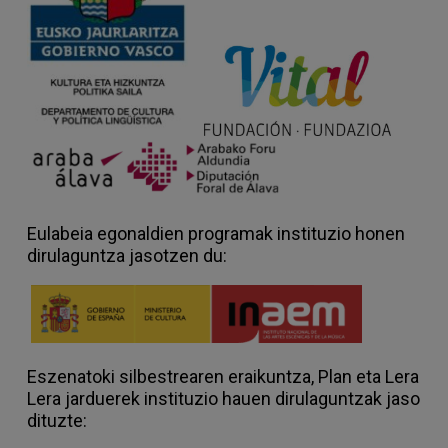
Eulabeia egonaldien programak instituzio honen
dirulaguntza jasotzen du:
Eszenatoki silbestrearen eraikuntza, Plan eta Lera
Lera jarduerek instituzio hauen dirulaguntzak jaso
dituzte: