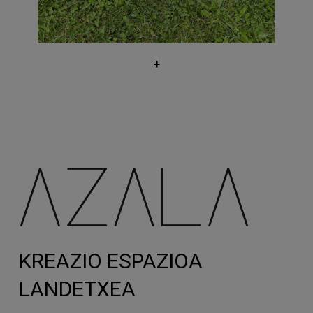
películas
edota
To Light, To Love, To Time:
Jonathan Schwartz
. Irakaslea da
Kataluniako Zine eta Ikus-
entzunezkoen Goi Mailako Eskolan
+
(ESCAC) eta Elías Querejeta Zine Eskolan.
KREAZIO ESPAZIOA
LANDETXEA