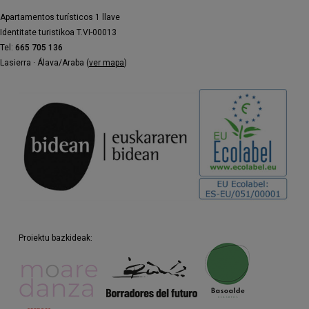
Apartamentos turísticos 1 llave
Identitate turistikoa T.VI-00013
Tel:
665 705 136
Lasierra · Álava/Araba (
ver mapa
)
Proiektu bazkideak: