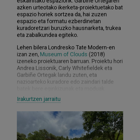
eskainitako espaziorik. Garbiñe Ortegaren
azken urteotako ikerketa-proiektuetako bat
espazio horiek sortzea da, hai zuzen
espazio eta formatu ezberdinetan
kuradoretzari buruzko hausnarketa, trukea
eta zabalkundea egiteko.
Lehen bilera Londresko Tate Modern-en
izan zen,
Museum of Clouds
(2018)
izeneko proiektuaren barruan. Proiektu hori
Andrea Lissonik, Carly Whitefieldek eta
Garbiñe Ortegak landu zuten, eta
nazioarteko kuradore edo zaindari talde
batek bere eginkizunak eta moduak
partekatu zituen asteburu horretan
Irakurtzen jarraitu
Londresen elkartu zen zinemagile talde
jakin batekin. Proiektu horrek jarraipena
izan zuen beste eragile batzuekin
Punto
de Vista
(2019) jaialdian, Bruselako
Cinematek (2019) erakundean eta, azkenik,
Centro Cultural Montehermoso
(2019)