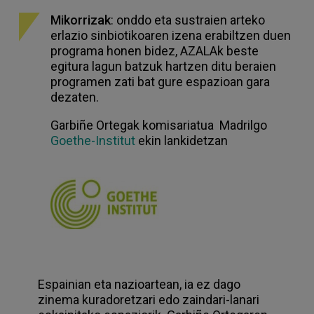
Mikorrizak
: onddo eta sustraien arteko
erlazio sinbiotikoaren izena erabiltzen duen
programa honen bidez, AZALAk beste
egitura lagun batzuk hartzen ditu beraien
programen zati bat gure espazioan gara
dezaten.
Garbiñe Ortegak komisariatua Madrilgo
Goethe-Institut
ekin lankidetzan
Espainian eta nazioartean, ia ez dago
zinema kuradoretzari edo zaindari-lanari