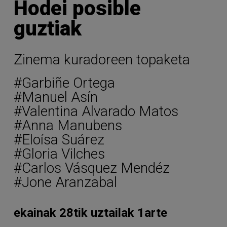
Hodei posible
guztiak
Zinema kuradoreen topaketa
#Garbiñe Ortega
#Manuel Asín
#Valentina Alvarado Matos
#Anna Manubens
#Eloísa Suárez
#Gloria Vilches
#Carlos Vásquez Mendéz
#Jone Aranzabal
ekainak 28tik uztailak 1arte