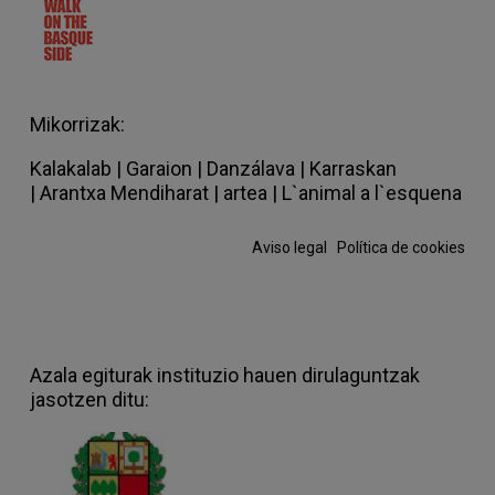
Mikorrizak:
Kalakalab
|
Garaion
|
Danzálava
|
Karraskan
|
Arantxa Mendiharat
|
artea
|
L`animal a l`esquena
Aviso legal
·
Política de cookies
Azala egiturak instituzio hauen dirulaguntzak
jasotzen ditu: