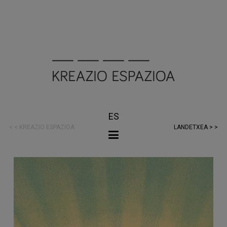
ES
< < KREAZIO ESPAZIOA
LANDETXEA > >