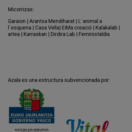
Micorrizas:
Garaion
|
Arantxa Mendiharat |
L`animal a
l`esquena |
Casa Vella
|
EiMa creació
|
Kalakalab |
artea |
Karraskan |
Dirdira Lab
|
Feministaldia
Azala es una estructura subvencionada por: