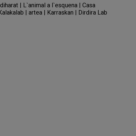
iharat |
L`animal a l`esquena |
Casa
Kalakalab |
artea |
Karraskan |
Dirdira Lab