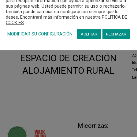
para recopilar información que ayuda a optimizar su visita a
sus páginas web. Usted puede permitir su uso o rechazarlo,
también puede cambiar su configuración siempre que lo
desee. Encontrará más información en nuestra
POLÍTICA DE
COOKIES
.
MODIFICAR SU CONFIGURACIÓN
ACEPTAR
RECHAZAR
ESPACIO DE CREACIÓN
Ap
Id
ALOJAMIENTO RURAL
Te
Las
Micorrizas: