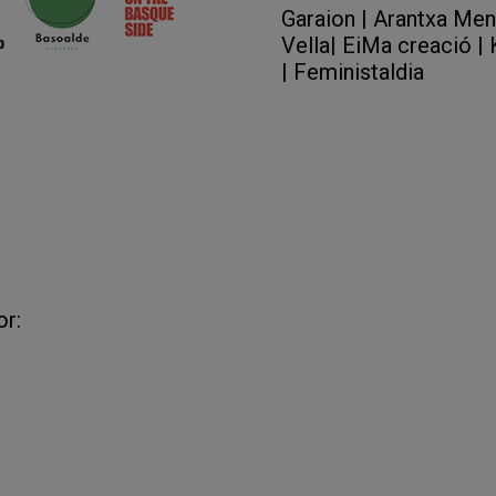
Garaion
|
Arantxa Mend
Vella
|
EiMa creació
|
|
Feministaldia
or: