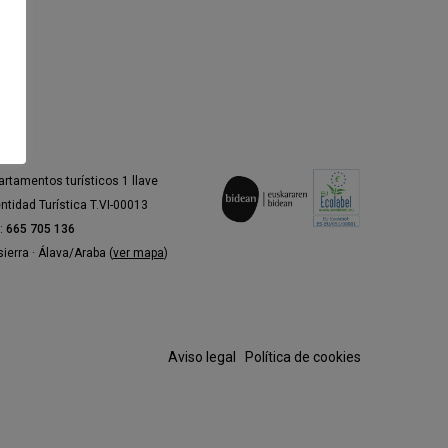
artamentos turísticos 1 llave
entidad Turística T.VI-00013
l:
665 705 136
ierra · Álava/Araba (
ver mapa
)
Aviso legal
·
Política de cookies