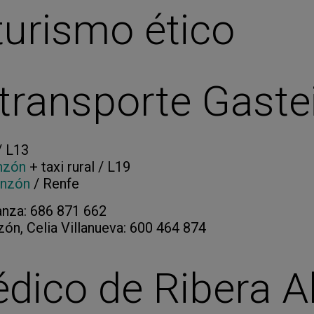
turismo ético
transporte Gastei
/ L13
nzón
+ taxi rural / L19
anzón
/ Renfe
anza: 686 871 662
ón, Celia Villanueva: 600 464 874
dico de Ribera Al