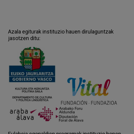
Azala egiturak instituzio hauen dirulaguntzak
jasotzen ditu:
Eulabeia egonaldien programak instituzio honen