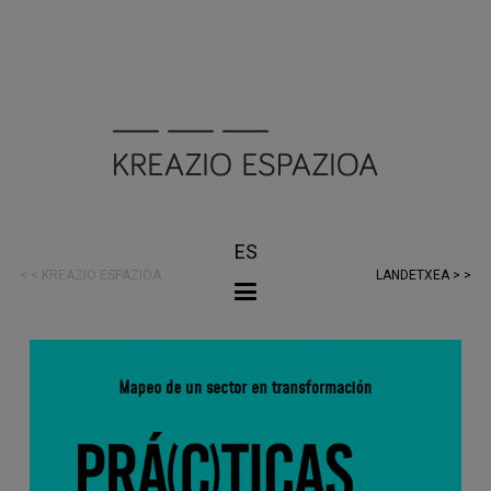
ES
< < KREAZIO ESPAZIOA
LANDETXEA > >