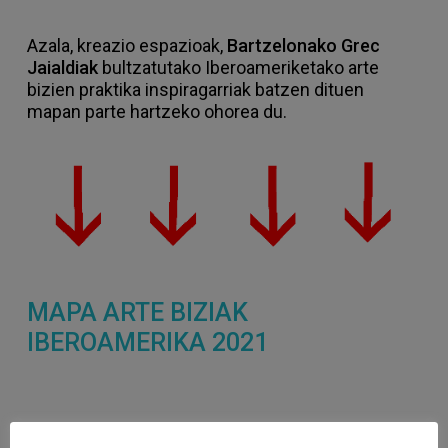
Azala, kreazio espazioak,
Bartzelonako Grec
Jaialdiak
bultzatutako Iberoameriketako arte
bizien praktika inspiragarriak batzen dituen
mapan parte hartzeko ohorea du.
MAPA ARTE BIZIAK
IBEROAMERIKA 2021