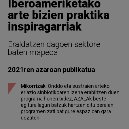
Iberoameriketako
arte bizien praktika
inspiragarriak
Eraldatzen dagoen sektore
baten mapeoa
2021ren azaroan publikatua
Mikorrizak:
Onddo eta sustraien arteko
erlazio sinbiotikoaren izena erabiltzen duen
programa honen bidez, AZALAk beste
egitura lagun batzuk hartzen ditu beraien
programen zati bat gure espazioan gara
dezaten.