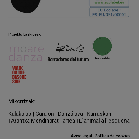
Proiektu bazkideak:
Mikorrizak:
Kalakalab
|
Garaion
|
Danzálava
|
Karraskan
|
Arantxa Mendiharat
|
artea
|
L`animal a l`esquena
Aviso legal
·
Política de cookies