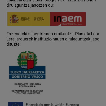
dirulaguntza jasotzen du:
Eszenatoki silbestrearen eraikuntza, Plan eta Lera
Lera jarduerek instituzio hauen dirulaguntzak jaso
dituzte: