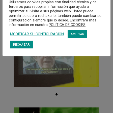
Utilizamos cookies propias con finalidad técnica y de
serie de actos creativos para intervenir en
terceros para recopilar información que ayuda a
las formas habituales de compartir
optimizar su visita a sus páginas web. Usted puede
permitir su uso o rechazarlo, también puede cambiar su
conocimiento.
configuración siempre que lo desee. Encontrará más
información en nuestra
POLÍTICA DE COOKIES
.
Este enfoque experimental e
interdisciplinario yuxtapone
MODIFICAR SU CONFIGURACIÓN
ACEPTAR
intencionalmente formas de pensar,
describir y hacer que rara vez se tocan,
RECHAZAR
pero que podrían hacerlo, a través de la
práctica colectiva y la encarnación de la
incertidumbre.
El taller consta de tres tipos de
actividades:
➔ Presentaciones basadas en
investigaciones de físic+s de partículas
+
para compartir provocaciones cualitativas.
Los temas pueden incluir: materia oscura,
técnicas de detección diseñadas para