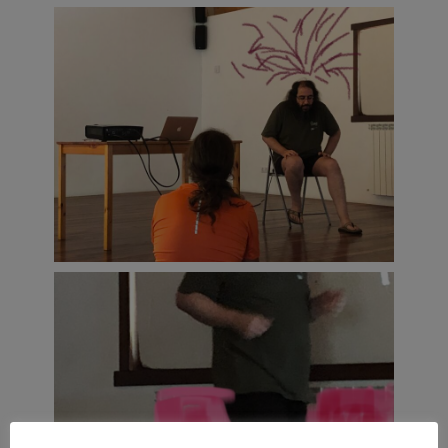
de John Cage podría realinearse con
sucesos paralelos dentro de la física
cuántica que surgieron a fines de la
década de 1930. Más recientemente, la
artista Josèfa Ntjam ha creado un
videoensayo especulativo sobre un líquido
que emite luz cuando reacciona a lo que
no podemos ver.
El taller combina presentaciones sobre
líneas de investigación actuales en la
física teórica con tácticas performativas,
prácticas somáticas, sonoras y poéticas
para descubrir colectivamente el lirismo y
las fuerzas emocionales que se encentran
en los más pequeños (e invisibles)
componentes de nuestro universo.
Mediante tareas, tanto individuales como
colaborativas, así como ejercicios de
escucha profunda y provocaciones
intelectuales, el grupo participará en una