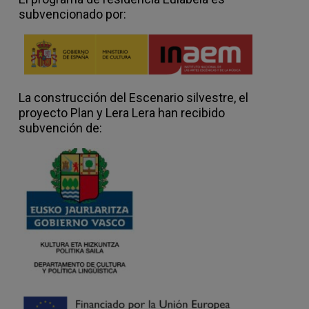
indeterminación y el principio de
subvencionado por:
incertidumbre.
El número de participantes es limitado
para crear una estructura intensiva. La
selección se basa tanto en los
antecedentes de l+s participantes
La construcción del Escenario silvestre, el
(demostrado a través del CV del
proyecto Plan y Lera Lera han recibido
artista/físico y muestras de trabajo
subvención de:
relevantes) como en una demostración de
cómo esta oportunidad se adapta a la
práctica de l+s participantes, la trayectoria
de investigación y la voluntad de participar
en este experimento creativo.
El taller forma parte de un proyecto de
investigación más amplio, ‘Parámetros
para comprender la incertidumbre:
práctica creativa y detección sonora como
estrategias para la divulgación científica’,
otorgado a Rebecca Collins por la Royal