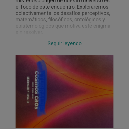
misterioso origen de nuestro universo es
el foco de este encuentro. Exploraremos
colectivamente los desafíos perceptivos,
matemáticos, filosóficos, ontológicos y
epistemológicos que motiva este enigma
sin resolver.
Seguir leyendo
Hasta la fecha, varios artistas, escritor+s y
compositor+s se han involucrado con
conceptos que surgen de la física
cuántica y de partículas, ya sea a través de
técnicas documentales, analogías,
metáforas, nociones líricas, poéticas o
conceptuales. Por ejemplo, la escritora
Christine Brooke-Rose escribió la novela
experimental
Such
(1966) para ofrecer una
reflexión sobre el acto de interpretación y
provocar una reacción del lector en
relación a cómo opera el conocimiento en
el mundo que nos rodea. Del mismo modo,
el uso de la indeterminación en el trabajo