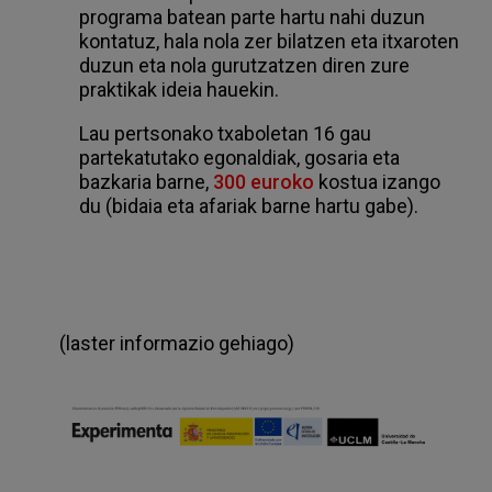
programa batean parte hartu nahi duzun
kontatuz, hala nola zer bilatzen eta itxaroten
duzun eta nola gurutzatzen diren zure
praktikak ideia hauekin.
Lau pertsonako txaboletan 16 gau
partekatutako egonaldiak, gosaria eta
bazkaria barne,
300 euroko
kostua izango
du (bidaia eta afariak barne hartu gabe).
(laster informazio gehiago)