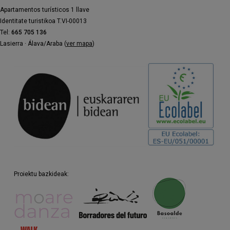
Apartamentos turísticos 1 llave
Identitate turistikoa T.VI-00013
Tel:
665 705 136
Lasierra · Álava/Araba (
ver mapa
)
Proiektu bazkideak: