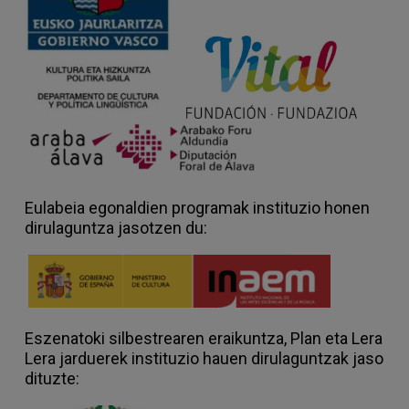
Eulabeia egonaldien programak instituzio honen
dirulaguntza jasotzen du:
Eszenatoki silbestrearen eraikuntza, Plan eta Lera
Lera jarduerek instituzio hauen dirulaguntzak jaso
dituzte: