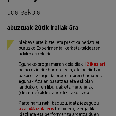
uda eskola
abuztuak 20tik irailak 5ra
plebeya arte biziei eta praktika hedatuei
buruzko Experimenta ikerketa-taldearen
udako eskola da.
Eguneko programaren deialdiak
12 ikasleri
baino ezin die harrera egin, eta baldintza
bakarra izango da programaren hamabost
egunak Azalan pasatzea eta eskolan
landuko diren liburuak eta materialak
(dezente) aldez aurretik irakurtzea.
Parte hartu nahi baduzu, idatz iezaguzu
azala@azala.eus
helbidera, zergaitik
idazketa eta performanza ardatza duen