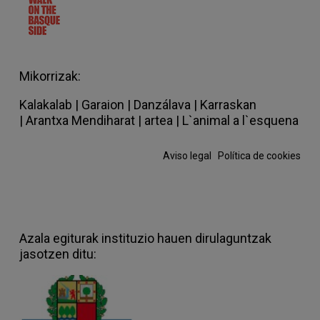
Mikorrizak:
Kalakalab
|
Garaion
|
Danzálava
|
Karraskan
|
Arantxa Mendiharat
|
artea
|
L`animal a l`esquena
Aviso legal
·
Política de cookies
Azala egiturak instituzio hauen dirulaguntzak
jasotzen ditu: