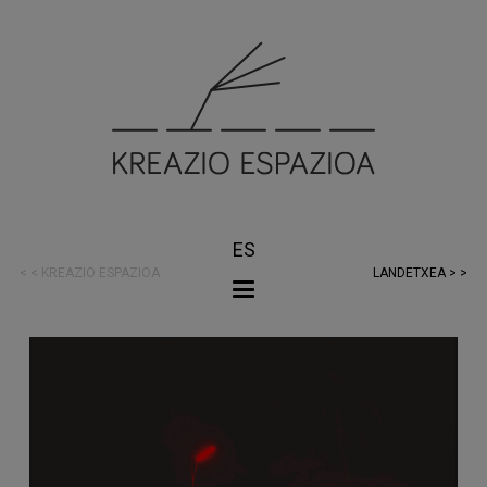
ES
< < KREAZIO ESPAZIOA
LANDETXEA > >