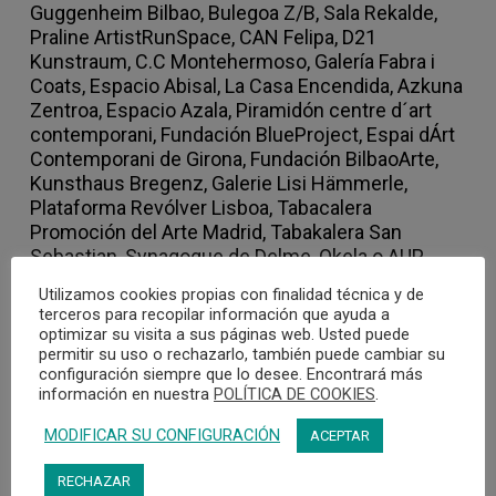
Guggenheim Bilbao, Bulegoa Z/B, Sala Rekalde,
Praline ArtistRunSpace, CAN Felipa, D21
Kunstraum, C.C Montehermoso, Galería Fabra i
Coats, Espacio Abisal, La Casa Encendida, Azkuna
Zentroa, Espacio Azala, Piramidón centre d´art
contemporani, Fundación BlueProject, Espai dÁrt
Contemporani de Girona, Fundación BilbaoArte,
Kunsthaus Bregenz, Galerie Lisi Hämmerle,
Plataforma Revólver Lisboa, Tabacalera
Promoción del Arte Madrid, Tabakalera San
Sebastian, Synagogue de Delme, Okela o AUP
(Serpentine Gallery) entre otros.
Utilizamos cookies propias con finalidad técnica y de
terceros para recopilar información que ayuda a
optimizar su visita a sus páginas web. Usted puede
permitir su uso o rechazarlo, también puede cambiar su
configuración siempre que lo desee. Encontrará más
información en nuestra
POLÍTICA DE COOKIES
.
MODIFICAR SU CONFIGURACIÓN
ACEPTAR
RECHAZAR