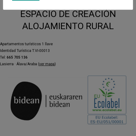
ESPACIO DE CREACIÓN
ALOJAMIENTO RURAL
Apartamentos turísticos 1 llave
Identidad Turística T.VI-00013
Tel:
665 705 136
Lasierra · Álava/Araba (
ver mapa
)