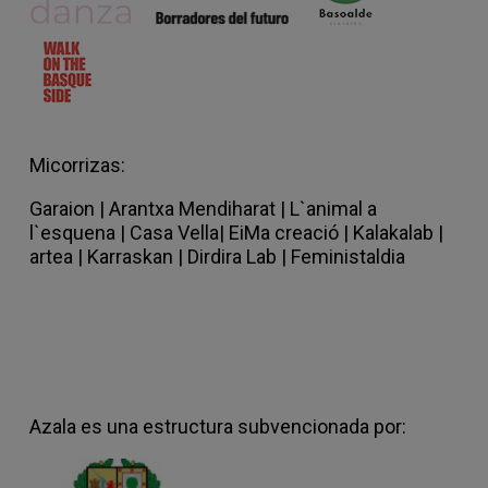
Micorrizas:
Garaion
|
Arantxa Mendiharat |
L`animal a
l`esquena |
Casa Vella
|
EiMa creació
|
Kalakalab |
artea |
Karraskan |
Dirdira Lab
|
Feministaldia
Azala es una estructura subvencionada por: