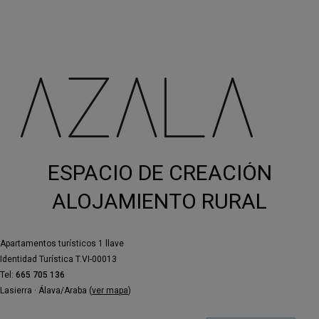
proyectos. Su práctica artística se sitúa en
el cruce entre voz, escritura y presencia
escénica.
ESPACIO DE CREACIÓN
ALOJAMIENTO RURAL
Apartamentos turísticos 1 llave
Identidad Turística T.VI-00013
Tel:
665 705 136
Lasierra · Álava/Araba (
ver mapa
)