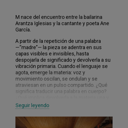
M nace del encuentro entre la bailarina
Arantza Iglesias y la cantante y poeta Ane
García.
A partir de la repetición de una palabra
—“madre”— la pieza se adentra en sus
capas visibles e invisibles, hasta
despojarla de significado y devolverla a su
vibración primaria. Cuando el lenguaje se
agota, emerge la materia: voz y
movimiento oscilan, se ondulan y se
atraviesan en un pulso compartido. ¿Qué
significa traducir una palabra en cuerpo?
¿Qué implica devolverla a la materia una y
otra vez?
Seguir leyendo
Entre lo solar y lo nocturno, entre lo
elevado y lo subterráneo, M genera un
espacio común donde cuerpo y voz se