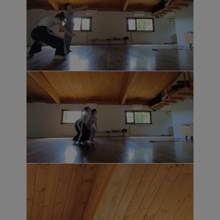
transforman hasta trascender a las
intérpretes y convertirse en experiencia
compartida.
Arantza Iglesias
(Lizarra, 1976). Bailarina y
creadora. En los últimos años ha trabajado
como intérprete en Txalaparta y Acciones
Sencillas del coreógrafo Jesús Rubio
Gamo. En noviembre de 2020 fue
reconocida en el ACT Festival por su solo
Lo No Manifestado, recibiendo una
mención especial a la mejor
interpretación. Paralelamente desarrolla el
proyecto de investigación El camino de la
Serpiente, centrado en la columna
vertebral como eje físico y simbólico,
donde explora el diálogo entre danza
africana y danza contemporánea desde
una dimensión poética y corporal. Su
formación en danza afrocontemporánea