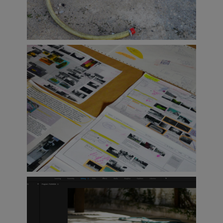
que Lispector escribió para varios
periódicos. Las crónicas de Lispector,
escasamente estudiadas, subvierten lo
que se espera de este género. No se trata
de narraciones convencionales de
eventos sino que en estas crónicas, la
escritora y el mundo exterior están en
estrecho contacto redefiniéndose en este
encuentro. A partir de esto, esta pieza
audiovisual trata de generar una
experiencia más profunda de estar en el
mundo y de tomar conciencia de ese estar,
cuestionando la idea de una realidad
pasiva y disponible.
Esta pieza explora y trata de expandir el
lenguaje de las imágenes en movimiento,
en un esfuerzo de resistir las normas y las
prácticas cinematográficas establecidas.
El resultado de este proyecto será una
pieza de video monocanal y también una