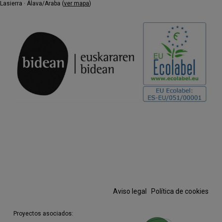
Montehermoso, Vitoria-Gasteiz, 2018, y
Lasierra · Álava/Araba (
ver mapa
)
«Rehearsing Memory, Belton 2015», Belton
House, The National Trust, 2015.
https://belencerezo.com
Aviso legal
·
Política de cookies
Proyectos asociados: