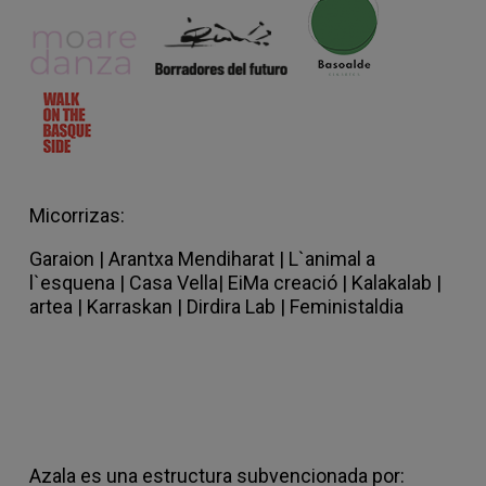
Micorrizas:
Garaion
|
Arantxa Mendiharat |
L`animal a
l`esquena |
Casa Vella
|
EiMa creació
|
Kalakalab |
artea |
Karraskan |
Dirdira Lab
|
Feministaldia
Azala es una estructura subvencionada por: