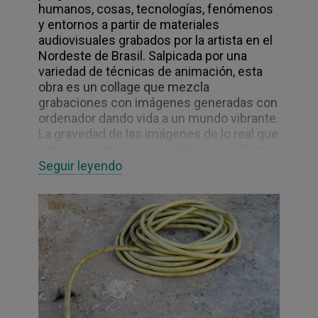
humanos, cosas, tecnologías, fenómenos
y entornos a partir de materiales
audiovisuales grabados por la artista en el
Nordeste de Brasil. Salpicada por una
variedad de técnicas de animación, esta
obra es un collage que mezcla
grabaciones con imágenes generadas con
ordenador dando vida a un mundo vibrante.
La gravedad de las imágenes de lo real que
tratan aspectos socio-políticos se alterna
con la ligereza para reconfigurar formas de
Seguir leyendo
estar, escuchar y compartir. Una mirada
atenta convierte a los cosas en sujetos
que se resisten a la objetualización.
Este proyecto es una continuación de la
investigación que la artista desarrolla
sobre la escritora brasileña Clarice
Lispector, que creció en esa zona de
Brasil. Esta obra se aproxima a las crónicas