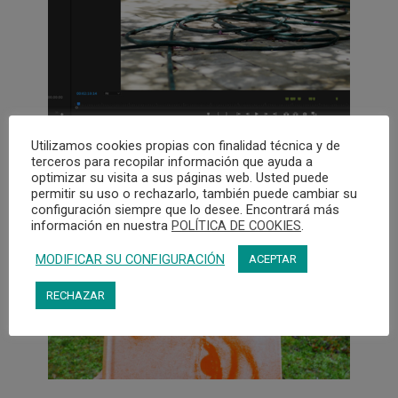
instalación audiovisual, siguiendo la línea
de trabajo que desarrolla la artista en los
últimos años. Durante su residencia en
Azala, Cerezo trabajará en el montaje final
de la pieza y también explorará cómo llevar
esta pieza al espacio expositivo en
formato instalación.
Utilizamos cookies propias con finalidad técnica y de
terceros para recopilar información que ayuda a
optimizar su visita a sus páginas web. Usted puede
permitir su uso o rechazarlo, también puede cambiar su
Belén Cerezo
(Vitoria-Gasteiz, 1977).
configuración siempre que lo desee. Encontrará más
Artista, investigadora y profesora asociada
información en nuestra
POLÍTICA DE COOKIES
.
de Fotografía en la Universidad de
Nottingham Trent, donde realizó mi
MODIFICAR SU CONFIGURACIÓN
ACEPTAR
investigación de doctorado, basada en la
práctica artística, 2015. Su obra toma la
RECHAZAR
forma de instalaciones audiovisuales,
vídeos y fotografías. Su trabajo examina el
funcionamiento de las imágenes y atiende
a la transición de un modelo
representacional a uno performativo que