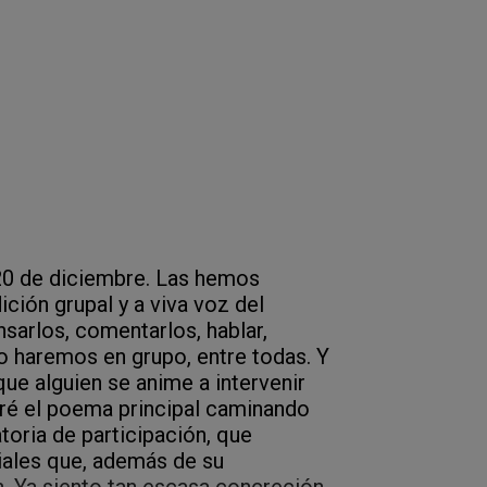
s 20 de diciembre. Las hemos
ción grupal y a viva voz del
nsarlos, comentarlos, hablar,
 lo haremos en grupo, entre todas. Y
que alguien se anime a intervenir
eré el poema principal caminando
atoria de participación, que
iales que, además de su
n. Ya siento tan escasa concreción