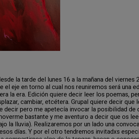
desde la tarde del lunes 16 a la mañana del vierne
 el eje en torno al cual nos reuniremos será una edi
era la era. Edición quiere decir leer los poemas, pe
esplazar, cambiar, etcétera. Grupal quiere decir que
re decir pero me apetecía invocar la posibilidad de 
 moverme bastante y me aventuro a decir que os le
 bajo la lluvia). Realizaremos por un lado una convoc
esos días. Y por el otro tendremos invitadxs espec
n a compartirnos algo de lo tengan, hacen o conoce