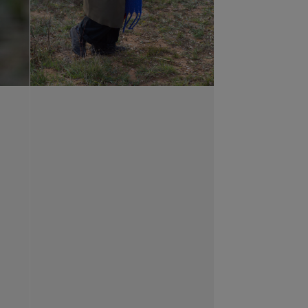
s (Marsella), Sandberg Instituut
), la Sala Rekalde (Bilbao), el
n (París), Artium (Vitoria), Centro
s historias, un film con Alexander
on Susana Talayero. Realicé para
rion Cruza Le Bihan, titulada
abacos se convierte en un centro de
 está en el Medio
, realicé la obra
 ensayo de ficción y diez
notas sobre la reclusión
(con
e el 2019 formé parte del programa
2018 hasta noviembre de 2020 fui
 a fundar el espacio de podcasting
 Conflictivo
e
Informe Infame
.