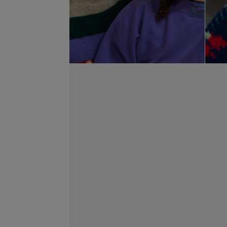
Pablo Marte
, Cádiz, 1975.
He mostr
(Amsterdam), BAK (Utrecht), el Cen
CA2M (Madrid), Museo de Bellas Arte
de Arte Santa Mónica (Barcelona), 
Kluge
,
Imperial Eyes
,
Venceremos
,
Tabakalera de San Sebastián una pr
Mañana Goodbye
, sobre el cambio
cultura contemporánea. Con la prod
teatral
Again Against
y publiqué el 
cuadernos-intervenciones de artist
Marion Cruza y Aitor Izagirre), en
P.I.C.A., coordinado por Azala y M
coordinador de cine_ilegal para Bul
de crítica cultural Basilika, en e