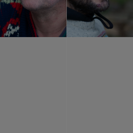
ado mi trabajo en Azkuna Zentroa (Bilbao), Dosmare
tro de Cultura Contemporánea de Andalucía (Córdoba
s de Bilbao, Hangar (Lisboa), Kadist Art Foundatio
etc. He realizado algunos films,
Pretty Woman y otra
 con Taxio Ardanaz o
Historias de la Prehistoria
, c
oducción audiovisual seriada de 12 capítulos con Ma
 de modelo productivo por el cual una fábrica de t
uctora editorial Consonni llevé a cabo
El Problema
proyecto editorial
Pretty Woman
, desplegado en un
as. A su vez comisarié la exposición
Giltzapekoak: 
 Koldo Mitxelena Kulturenea (San Sebastián). Durant
oare Danza, en Azala (Álava). Desde septiembre de 
egoa Z/B (Bilbao). A finales del año 2020 contribuí
l que conduzco los programas conversacionales
Sector