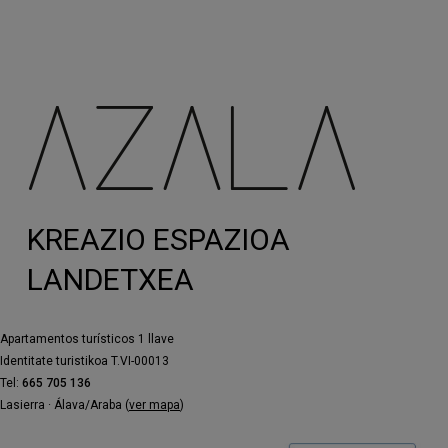
KREAZIO ESPAZIOA
LANDETXEA
Apartamentos turísticos 1 llave
Identitate turistikoa T.VI-00013
Tel:
665 705 136
Lasierra · Álava/Araba (
ver mapa
)