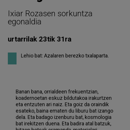
Ixiar Rozasen sorkuntza
egonaldia
urtarrilak 23tik 31ra
Lehio bat: Azalaren berezko txalaparta.
Banan bana, orrialdeen frekuentzian,
koadernoetan eskuz bildutakoa irakurtzen
eta entzuten ari naiz. Eta goiz da oraindik
esateko, baina ematen du liburu bat izango
dela. Eta badago izenburu bat, kosmologia
bat irekitzen duena. Eta badira atal batzuk,
hitzen hotsak eramanda, materialari