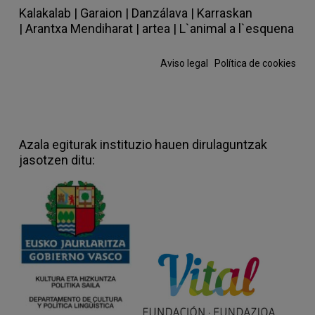
Kalakalab
|
Garaion
|
Danzálava
|
Karraskan
|
Arantxa Mendiharat
|
artea
|
L`animal a l`esquena
Aviso legal
·
Política de cookies
Azala egiturak instituzio hauen dirulaguntzak
jasotzen ditu: