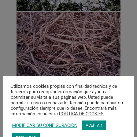
Utilizamos cookies propias con finalidad técnica y de
terceros para recopilar información que ayuda a
optimizar su visita a sus páginas web. Usted puede
permitir su uso o rechazarlo, también puede cambiar su
configuración siempre que lo desee. Encontrará más
información en nuestra
POLÍTICA DE COOKIES
.
MODIFICAR SU CONFIGURACIÓN
ACEPTAR