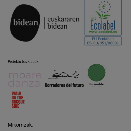
Proiektu bazkideak:
Mikorrizak: