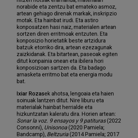
norabide eta zentzu bat emateko asmoz,
artean gehiago direnak markak, inskripzio
motak. Eta hainbat irudi. Eta astiro
konposatzen hasi naiz, materialen artean
sortzen diren erritmoak entzuten. Eta
konposizio horietatik beste artzidura
batzuk etorriko dira, artean ezezagunak
zaizkidanak. Eta bitartean, paseoak egiten
ditut konpainia onean eta ibilera hori
konposizioan sartzen da. Eta badago
arnasketa erritmo bat eta energia modu
bat.
Ixiar Rozas
ek ahotsa, lengoaia eta haien
soinuak lantzen ditut. Nire liburu eta
materialak hainbat herrialde eta
hizkuntzatan kaleratu dira. Horien artean:
Sonar la voz. 9 ensayos y 9 patituras
(2022
Consonni),
Unisonoa
(2020 Pamiela;
Bandcamp),
Beltzuria
(2014 Pamiela; 2017