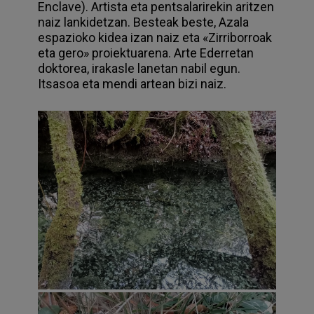
Enclave). Artista eta pentsalarirekin aritzen
naiz lankidetzan. Besteak beste, Azala
espazioko kidea izan naiz eta «Zirriborroak
eta gero» proiektuarena. Arte Ederretan
doktorea, irakasle lanetan nabil egun.
Itsasoa eta mendi artean bizi naiz.