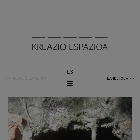
ES
< < KREAZIO ESPAZIOA
LANDETXEA > >