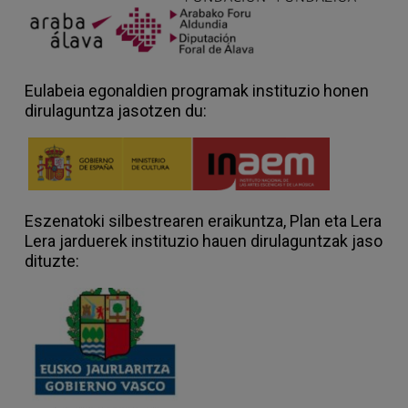
Eulabeia egonaldien programak instituzio honen
dirulaguntza jasotzen du:
Eszenatoki silbestrearen eraikuntza, Plan eta Lera
Lera jarduerek instituzio hauen dirulaguntzak jaso
dituzte: