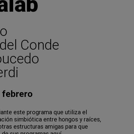
alab
no
 del Conde
oucedo
erdi
e febrero
nte este programa que utiliza el
ación simbiótica entre hongos y raíces,
tras estructuras amigas para que
e de sus programas aquí.