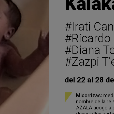
Kalak
#Irati Ca
#Ricardo
#Diana T
#Zazpi T'
del 22 al 28 d
Micorrizas:
media
nombre de la rel
AZALA acoge a o
desarrollen part