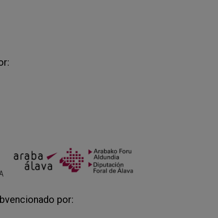
or:
ubvencionado por: