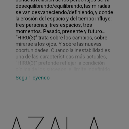
desequilibrando/equilibrando, las miradas
se van desvaneciendo/definiendo, y donde
la erosión del espacio y del tiempo influye:
tres personas, tres espacios, tres
momentos. Pasado, presente y futuro…
“HIRU(3)” trata sobre los cambios, sobre
mirarse a los ojos. Y sobre las nuevas
oportunidades. Cuando la inestabilidad es
una de las características más actuales,
“HIRU(3)” pretende reflejar la condición
cíclica de los sucesos, el limite indefinido
entre lo estable y lo inestable, la infinita
Seguir leyendo
repetición de la idas y venidas. Lo que
sucede a las tormentas y la calma. La
continua transformación, adaptación y
construcción. Y las múltiples decisiones.
“HIRU(3)” es un proyecto que desea dar
importancia al proceso creativo y al
trayecto, que pretende habitar espacios de