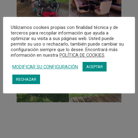
personajes supuestamente muy
diferentes a nuestra condición y a
nuestros deseos (conscientes y
culturales), tales como hombres, niños,
Utilizamos cookies propias con finalidad técnica y de
terceros para recopilar información que ayuda a
enfermos… o incluso llegando a mezclas
optimizar su visita a sus páginas web. Usted puede
más abstractas: dios, paisaje, un
permitir su uso o rechazarlo, también puede cambiar su
meteorito…Y también liberando en ello
configuración siempre que lo desee. Encontrará más
atributos propios no demasiado valorados
información en nuestra
POLÍTICA DE COOKIES
.
como la cobardía, la resistencia, la
MODIFICAR SU CONFIGURACIÓN
ACEPTAR
arrogancia, el cansancio… que mediante
potenciadores como el humor, brillan de
RECHAZAR
formas diferentes, propiciando esa
“revelación” propia del mundo artístico que
surge tantas veces de una mezcla entre
extrañeza e identificación .
Buscando como hemos dicho un sitio
“virgen”, agudizamos nuestra atención y
nos fijamos en elementos que parecen
cotidianos, muchas veces más azarosos y