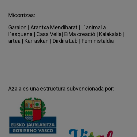
formación en filosofía y música), y quizás
por esta razón partimos de un lugar
especialmente estético. Queremos un
Micorrizas:
teatro que ofrezca una experiencia fresca
Garaion
|
Arantxa Mendiharat |
L`animal a
y profunda al mismo tiempo. Para ello nos
l`esquena |
Casa Vella
|
EiMa creació
|
Kalakalab |
permitimos usar los recursos expresivos
artea |
Karraskan |
Dirdira Lab
|
Feministaldia
de una manera libre y experimental,
buscando así la suspensión, el
descubrimiento.
En lo que corresponde a ENCOUNTERS, ya
llevamos un año y medio de investigación.
Trabajamos lentamente, no solo por lo
complejo que es cuadrar los tiempos de
Azala es una estructura subvencionada por:
todas sino porque nos gusta adentrarnos
en estos universos que vamos generando
y darnos el tiempo de estar en ellos y
profundizar. La obra cpmenzó a gestarse
en 2024 y gracias a varias residencias en
nuestro espacio Kampai y a la beca
LANEAN en AZ Zentroa hemos ya entrado