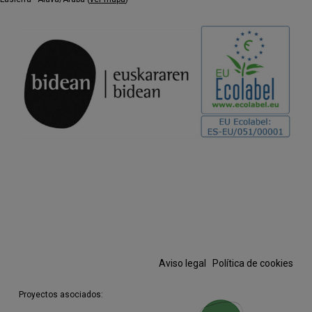
cada una de las cuales arrastra su propia y
larguísima historia:
La práctica antropófaga y sus
motivaciones (los primeros signos
datan de hace 800.000 años en
Atapuerca, a tan sólo 100 kilómetros
de Azala)
La cocina de la carne y los conflictos
morales que implica, en especial los
referidos a los métodos de
obtención y consumo de esa carne,
que han pasado de la relación
interdependiente a la anulación del
animal como ser.
La cocina escrita y su vinculación al
poder político y económico, y la
Aviso legal
·
Política de cookies
certeza de que esta producción
textual ha participado (también) en el
Proyectos asociados:
mantenimiento de las estructuras de