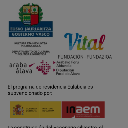
desde a los años 80 a colectivos de acción
social, autogestión y comunes urbanos.
Durante los 90 se dedica a la
comunicación cultural, la coordinación de
emisoras de radio locales y la producción
ejecutiva para festivales de teatro y danza
en la Comunidad Valenciana. También es
redactora de cultura en las revistas El
Temps y El Punt y autora de estudios
culturales para TGV y el Ayuntamiento de
Gandía. En la década siguiente es
profesora asociada del Master de Gestión
Cultural de la Universidad de Valencia
El programa de residencia Eulabeia es
(2004-2009) y directora artística del
subvencionado por:
Festival Internacional VEO (2006-2011). A
partir de 2011 desarrolla el proyecto de
activismo gastronómico
La cuina furtiva
,
proponiendo prácticas sobre las
dimensiones y narrativas de la comida. En
2017 abandona el mercado laboral e inicia
La construcción del Escenario silvestre, el