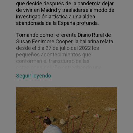
que decide después de la pandemia dejar
de vivir en Madrid y trasladarse a modo de
investigación artística a una aldea
abandonada de la España profunda.
Tomando como referente Diario Rural de
Susan Fenimore Cooper, la bailarina relata
desde el día 27 de julio del 2022 los
pequeños acontecimientos que
conforman el transcurso de las
estaciones del año estrechando una
relación directa con su trabajo artístico. El
Seguir leyendo
cambio en relación a los tiempos de
creación dictados por el mercado, en dia a
dia con la población rural y sus historias,
las labores rurales que va aprendiendo, la
interrelación con la naturaleza y el mundo
vegetal y animal, el paisaje, las nuevas
fisicalidades que van apareciendo en su
cuerpo de bailarina, las nuevas preguntas
en base a la contemplación, el