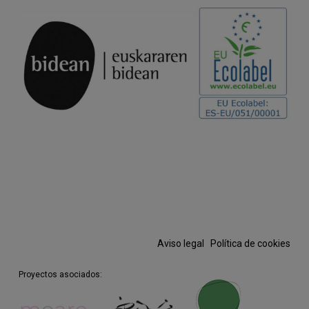
que llevo dentro o por lo menos lo que la
naturaleza me deja.
Luciana Croatto
. Intérprete y Coreógrafa.
Formada en la escuela del Teatro Colón de
Buenos Aires y en la escuela Rudra
Bejart en Lausanne. Master de prácticas
escénicas y cultura visual por el Museo
Reina Sofía y UCLM. Bailarina profesional
desde 2002 ha bailado para creadores
como Maurice Bejart, Jerome Bel, Itzi Galili,
Antonio Ruz, Henrique Rodabalho, David
Brum, Billy Cowie, etc. Ha participado en
prestigiosas galas de danza y recibido
numerosos premios, como el de UNESCO
a la excelencia artística. Desde 2015 es
Aviso legal
·
Política de cookies
co-fundadora de la compañía Artistas
Inflamables junto a Miguel Borges y
Proyectos asociados:
Samuel Retortillo y ha creado las obras
Archipiélago, Pointer, No se si llamar a mi