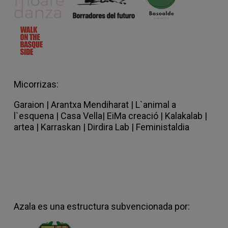
madre o tirar una bomba, Androgine mon
amour, The loser king, Goldfish y tentativas
de convertirse en árbol. Es co-directora del
Centro Coreográfico Rural de La Rioja y del
Festival Margen de artes vivas y naturaleza
y de la plataforma FIVER de Cine, danza y
nuevos medios.
Micorrizas:
Garaion
|
Arantxa Mendiharat |
L`animal a
l`esquena |
Casa Vella
|
EiMa creació
|
Kalakalab |
artea |
Karraskan |
Dirdira Lab
|
Feministaldia
Azala es una estructura subvencionada por: