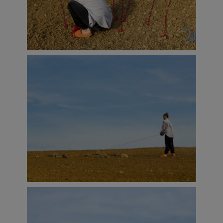
cuestionarse, involucrarse y explorarse
como mujer/artista en un mundo rural casi
por completo reservado para hombres…
Estas experiencias y sensaciones se
entrelazan con recuerdos de infancia,
diferentes utopías de algunos habitantes
de la aldea y la suya propia, encuentros y
diálogos con viajeros y visitantes de paso
por la aldea, conceptos como el exotismo,
la colonización. Y los viajes a la ciudad…
Trabajo en colaboración con Ulises Vargas
en la edición de los textos que se van
generando día a día. En la parte audiovisual
con la colaboración de Samuel Retortillo.
Diario Rural
se encuentra en pleno
proceso de escritura y vivencia, tiene su
final previsto para el 20 de junio del 2023.
La residencia en Azala es muy importante