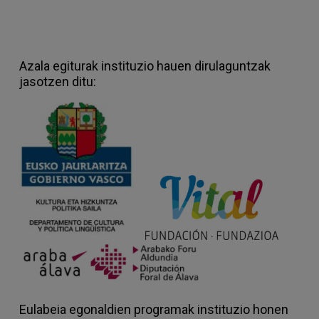
Azala egiturak instituzio hauen dirulaguntzak
jasotzen ditu:
Eulabeia egonaldien programak instituzio honen