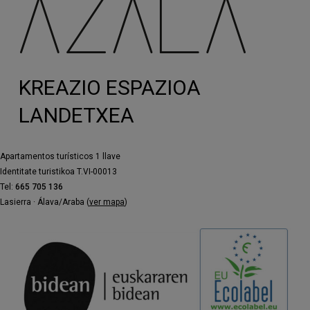
KREAZIO ESPAZIOA
LANDETXEA
Apartamentos turísticos 1 llave
Identitate turistikoa T.VI-00013
Tel:
665 705 136
Lasierra · Álava/Araba (
ver mapa
)