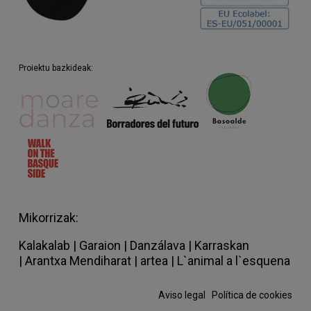
Proiektu bazkideak:
Mikorrizak:
Kalakalab
|
Garaion
|
Danzálava
|
Karraskan
|
Arantxa Mendiharat
|
artea
|
L`animal a l`esquena
Aviso legal
·
Política de cookies