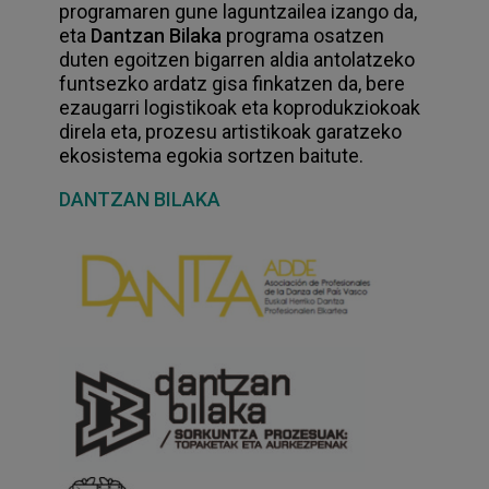
programaren gune laguntzailea izango da,
eta
Dantzan Bilaka
programa osatzen
duten egoitzen bigarren aldia antolatzeko
funtsezko ardatz gisa finkatzen da, bere
ezaugarri logistikoak eta koprodukziokoak
direla eta, prozesu artistikoak garatzeko
ekosistema egokia sortzen baitute.
DANTZAN BILAKA