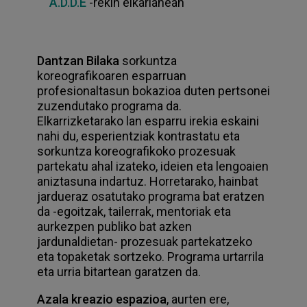
A.D.D.E
-rekin elkarlanean
Dantzan Bilaka
sorkuntza
koreografikoaren esparruan
profesionaltasun bokazioa duten pertsonei
zuzendutako programa da.
Elkarrizketarako lan esparru irekia eskaini
nahi du, esperientziak kontrastatu eta
sorkuntza koreografikoko prozesuak
partekatu ahal izateko, ideien eta lengoaien
aniztasuna indartuz. Horretarako, hainbat
jardueraz osatutako programa bat eratzen
da -egoitzak, tailerrak, mentoriak eta
aurkezpen publiko bat azken
jardunaldietan- prozesuak partekatzeko
eta topaketak sortzeko. Programa urtarrila
eta urria bitartean garatzen da.
Azala kreazio espazioa
, aurten ere,