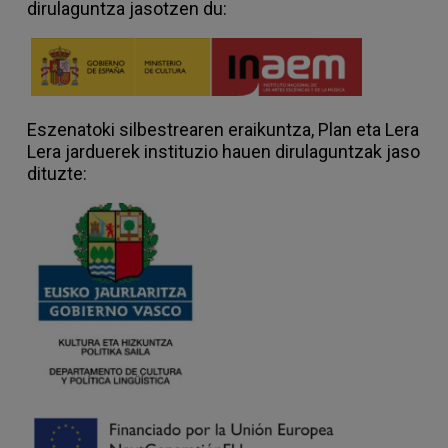
dirulaguntza jasotzen du:
Eszenatoki silbestrearen eraikuntza, Plan eta Lera
Lera jarduerek instituzio hauen dirulaguntzak jaso
dituzte: