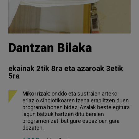
Dantzan Bilaka
ekainak 2tik 8ra eta azaroak 3etik
5ra
Mikorrizak:
onddo eta sustraien arteko
erlazio sinbiotikoaren izena erabiltzen duen
programa honen bidez, Azalak beste egitura
lagun batzuk hartzen ditu beraien
programen zati bat gure espazioan gara
dezaten.