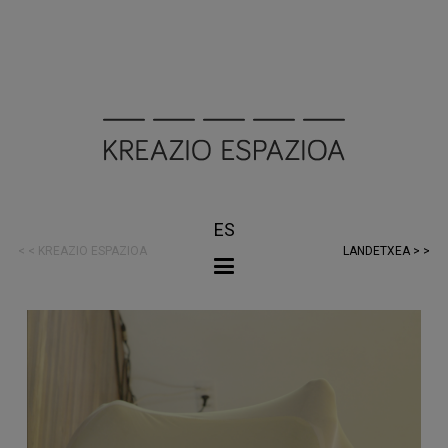
ES
< < KREAZIO ESPAZIOA
LANDETXEA > >