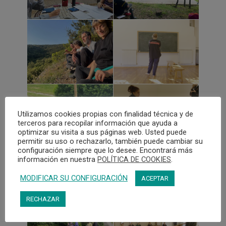
Utilizamos cookies propias con finalidad técnica y de
terceros para recopilar información que ayuda a
optimizar su visita a sus páginas web. Usted puede
permitir su uso o rechazarlo, también puede cambiar su
configuración siempre que lo desee. Encontrará más
información en nuestra
POLÍTICA DE COOKIES
.
MODIFICAR SU CONFIGURACIÓN
ACEPTAR
RECHAZAR