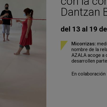
con la c
Dantzan B
del 13 al 19 de
Micorrizas:
media
nombre de la rel
AZALA acoge a o
desarrollen part
En colaboración