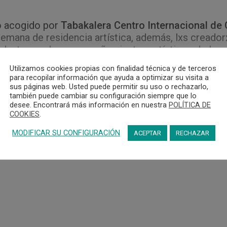
do acogido por
Tabakalera Centro Internacional de
semana de residencia artística, además, lxs creadorx
nduate y en los acompañamientos artísticos de la c
Utilizamos cookies propias con finalidad técnica y de terceros
para recopilar información que ayuda a optimizar su visita a
sus páginas web. Usted puede permitir su uso o rechazarlo,
cio que acoja el programa en su fase final donde l
también puede cambiar su configuración siempre que lo
desee. Encontrará más información en nuestra
POLÍTICA DE
COOKIES
.
colaborador del programa, afianzándose, así como e
MODIFICAR SU CONFIGURACIÓN
ACEPTAR
RECHAZAR
s que integran el programa
Dantzan Bilaka
, debido 
que generan un ecosistema idóneo para el desarro
acogerá un taller de creación coreográfica,
mentor
te proyectos becados del programa.