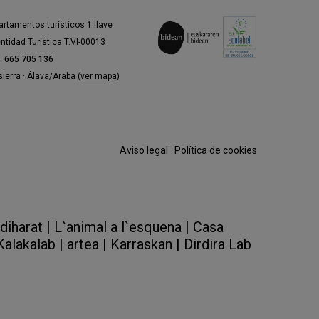
 de residencia como manera de
artamentos turísticos 1 llave
entidad Turística T.VI-00013
o tiempo que sensibilizan los
l:
665 705 136
ierra · Álava/Araba (
ver mapa
)
e Dantzan Bilaka realiza
Aviso legal
·
Política de cookies
 atmósfera perfecta para dar
iharat |
L`animal a l`esquena |
Casa
án en la última fase del programa
Kalakalab |
artea |
Karraskan |
Dirdira Lab
 Lekuona Fabrika, Gobierno Vasco