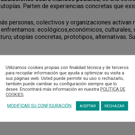
o utopías. Parten de experiencias concretas que exis
más personas, colectivos y organizaciones activan 
s enfrentamos: ecológicos,económicos, culturales, 
uturo
, utopías concretas, prototipos, alternativas. S
s se desarrollan en un mundo en el que los relatos
porvenir catastrófico, que alertan eficazmente sobre
Utilizamos cookies propias con finalidad técnica y de terceros
para recopilar información que ayuda a optimizar su visita a
ar el movimiento. ¿Si el futuro es la crónica anunci
sus páginas web. Usted puede permitir su uso o rechazarlo,
 modelos?
también puede cambiar su configuración siempre que lo
desee. Encontrará más información en nuestra
POLÍTICA DE
COOKIES
.
ar canales de transmisión de iniciativas reales ancl
dor es una manera de hacerlo. Para ello, desde Borr
MODIFICAR SU CONFIGURACIÓN
ACEPTAR
RECHAZAR
ernativas existentes, creando narraciones especula
os lejano, si esas alternativas llegaran a expandirs