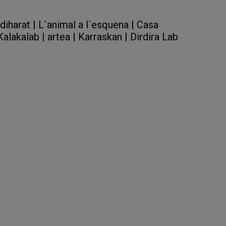
iharat |
L`animal a l`esquena |
Casa
Kalakalab |
artea |
Karraskan |
Dirdira Lab