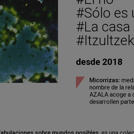
#Sólo es 
#La casa
#Itzultze
desde 2018
Micorrizas:
media
nombre de la rel
AZALA acoge a o
desarrollen part
y fabulaciones sobre mundos posibles
, es una cole