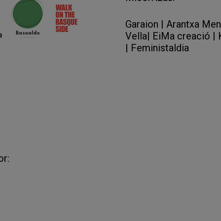
Garaion
|
Arantxa Mend
Vella
|
EiMa creació
|
|
Feministaldia
or: