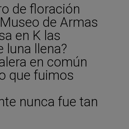
o de floración
l Museo de Armas
a en K las
 luna llena?
alera en común
o que fuimos
nte nunca fue tan