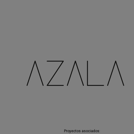
Es un proyecto impulsado desde A
Además de la aportación fundamenta
responsables de alternativas, la pu
de Olazagoitia
(diseño),
Teklak, Es
(distribución).
Más información en:
Borradores del
Proyectos asociados: