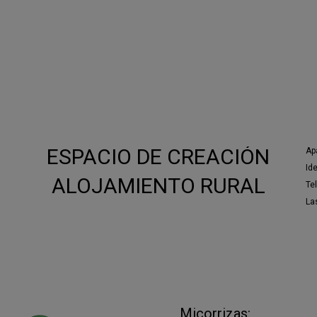
ZALA e ideado por
Arantxa Mendiharat
junto con Ix
l de los/as autores/as, ilustradores/as, traductor
blicación de las fábulas se realiza con la labor de
tudio de Comunicación y Audiencias (Comunicación
 futuro
ESPACIO DE CREACIÓN
Ap
Id
ALOJAMIENTO RURAL
Te
Las
Micorrizas: