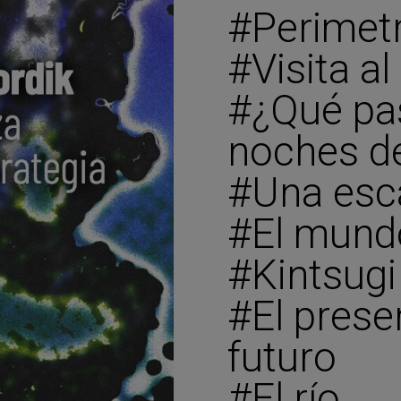
#Perimetr
#Visita a
#¿Qué pas
noches de
#Una esc
#El mund
#Kintsugi
#El prese
futuro
#El río