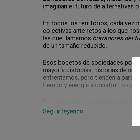
imaginan el futuro de alternativas 
En todos los territorios, cada vez 
colectivas ante retos a los que no
las que llamamos
borradores del f
de un tamaño reducido.
Esos bocetos de sociedades posible
mayoría distopías, historias de un 
enfrentamos, pero tienden a paraliz
tiempo y energía a construir otros
En este contexto, es necesario activ
ficciones e imaginarios a su alrede
Seguir leyendo
autores/as a fabular en torno a alt
qué pasaría en un futuro, más o men