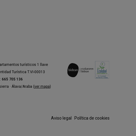
iar Rozas e Idoia Zabaleta.
es/as, correctores/as, y
 un equipo formado por
Ibon Saenz
)
,
La Debacle
(Web) y
Noiz
artamentos turísticos 1 llave
entidad Turística T.VI-00013
l:
665 705 136
ierra · Álava/Araba (
ver mapa
)
Aviso legal
·
Política de cookies