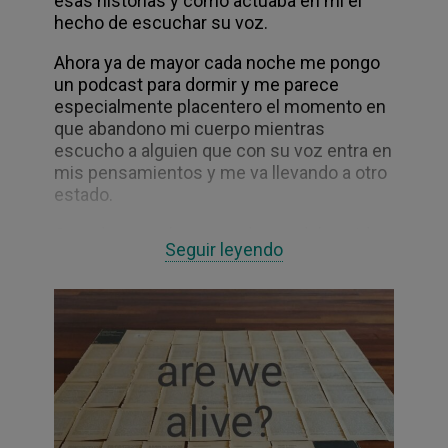
esas historias y cómo actuaba en mí el
hecho de escuchar su voz.
Ahora ya de mayor cada noche me pongo
un podcast para dormir y me parece
especialmente placentero el momento en
que abandono mi cuerpo mientras
escucho a alguien que con su voz entra en
mis pensamientos y me va llevando a otro
estado.
Cuando escucho estoy dentro del sonido,
Seguir leyendo
cuando miro estoy frente a la imagen.
Oigo voces y veo palabras
Me interesa lo que la oreja oye. La oreja
oye el aquí. Me interesa hacer el aquí oído
y hacer lo oído sentido.
El sonido sale de mí en forma de voz, entra
y sale de mí cuerpo y pasa también por