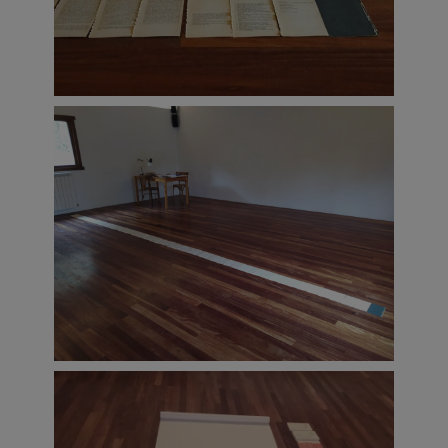
otros cuerpos. No hay nada más
corporizado que la voz que se comparte. El
lenguaje es un lugar común, es decir, un
lugar de encuentro y la voz es el cuerpo
que lo habita y lo amplifica.
Me gusta la idea de escena como lugar de
encuentro, como lenguaje/texto que se
hace presente a través de la voz. Una voz
lanzada, absorbida, redoblada y rebotada
hacia todas las superficies, cuerpos y
objetos que contiene ese espacio-texto
de manera que se confunde la voz
presente y la voz ausente.
En ARE WE ALIVE? Me interesa la voz no
como extensión de mi cuerpo sino como
un cuerpo en sí misma. ¿Cuál es la
identidad y la naturaleza de la voz? ¿Cómo
puedo hacer que el cuerpo sea tan sólo el