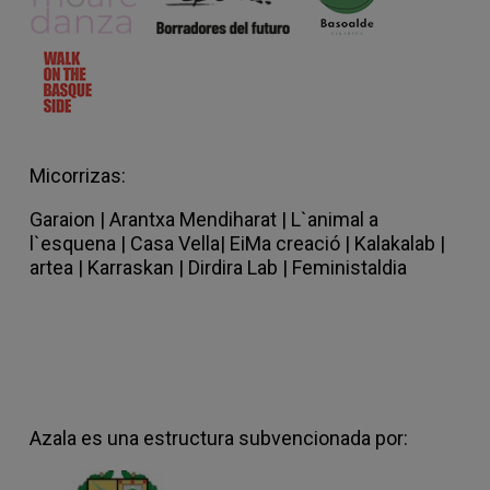
Tamarit, Paula Rausell y Vir Roig.
Colabora:
Taller Placer e Institut Valencià
de Cultura (IVC)
Taller Placer
Micorrizas:
Garaion
|
Arantxa Mendiharat |
L`animal a
l`esquena |
Casa Vella
|
EiMa creació
|
Kalakalab |
artea |
Karraskan |
Dirdira Lab
|
Feministaldia
Azala es una estructura subvencionada por: