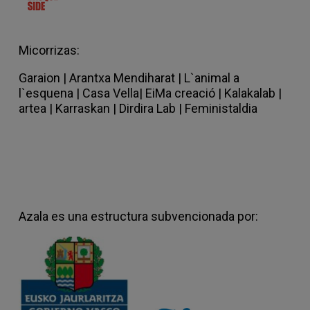
Micorrizas:
Garaion
|
Arantxa Mendiharat |
L`animal a
l`esquena |
Casa Vella
|
EiMa creació
|
Kalakalab |
artea |
Karraskan |
Dirdira Lab
|
Feministaldia
Azala es una estructura subvencionada por: