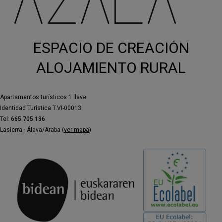
visibilidad a las voces rurales desde una
perspectiva creativa y transformadora.
Múltiple. Euskaldun. de Ayala.
ESPACIO DE CREACIÓN
Intergeneracional. Mixta. Ayala. Euskal
Herria.
ALOJAMIENTO RURAL
Apartamentos turísticos 1 llave
Identidad Turística T.VI-00013
Tel:
665 705 136
Lasierra · Álava/Araba (
ver mapa
)