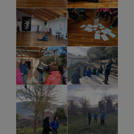
Hay silencios.
Hay variadas coreografías vocales de,
pareja, individual, cuarteto…
Preguntas y respuestas. Llamadas.
Sonidos de pájaro.
Cuerno.
Sonidos «hum ‘que conecta con el mundo
meditativo.
Nos acercamos a Irrintzi, desde muchos
lugares.
Infinidad de cuerpos, infinidad de
relinchos, infinidad de saberes e
hibridaciones.