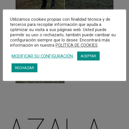
IAIAIAI IRRINTZI TALDEA
es un colectivo
Utilizamos cookies propias con finalidad técnica y de
artístico y antropológico de Aiaraldea
terceros para recopilar información que ayuda a
(Euskal Herria), diverso, intergeneracional,
optimizar su visita a sus páginas web. Usted puede
mixto y de fuerte raíz rural. El irrintzi –
permitir su uso o rechazarlo, también puede cambiar su
antigua forma vocal – lo investigamos
configuración siempre que lo desee. Encontrará más
información en nuestra
POLÍTICA DE COOKIES
.
desde una mirada contemporánea,
creando performances y experiencias
MODIFICAR SU CONFIGURACIÓN
ACEPTAR
colaborativas inmersivas a partir del
cuerpo, el sonido, la voz y el paisaje.
RECHAZAR
El proyecto nace en el medio rural de Ayala,
formado por 9 municipios, creando
procesos culturales participativos que
revitalizan las tradiciones desde la
innovación social a través de irrintzi.
Actuamos tanto en el País Vasco como
internacionalmente. Nuestro trabajo
refuerza el tejido comunitario, fomenta la
transmisión intergeneracional y da