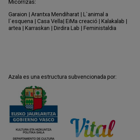
Micorrizas:
Garaion
|
Arantxa Mendiharat |
L`animal a
l`esquena |
Casa Vella
|
EiMa creació
|
Kalakalab |
artea |
Karraskan |
Dirdira Lab
|
Feministaldia
Azala es una estructura subvencionada por: