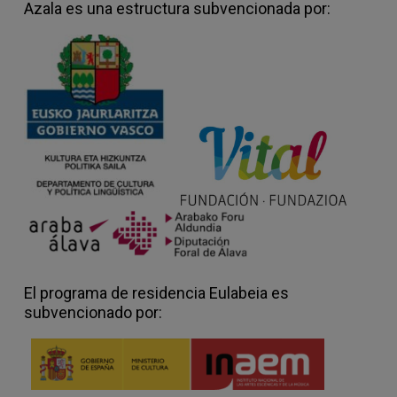
Azala es una estructura subvencionada por:
Vida y amor de las imágenes
de
Pablo
Marte
Una investigación sobre la invocación de
otros cuerpos, de cosas y gestos, en el
acto de escribir pero también —aunque de
otro modo— en el de filmar. Sobre el viaje,
las narraciones de viaje (relatos y
correspondencias) y las imágenes: una
invocación espacial, marchar, irse, volver…
También sobre el hecho de hallar en todo
ello cosas que disparan la vida hacia otra
parte, sobre la importancia de estos
desplazamientos de la vida, de estas
rupturas, y, no menos, sobre su dificultad,
El programa de residencia Eulabeia es
sobre el desasosiego que produce su
subvencionado por:
ausencia y la ansiedad que produce su
anhelo. Entre la necesidad y el exceso,
entre la síntesis y el derroche. Entre el
amor y el
potlacht
.