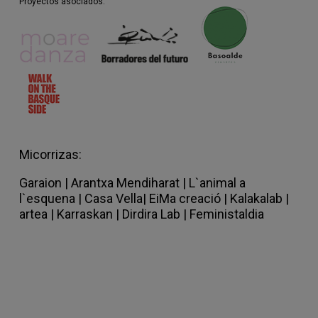
Proyectos asociados:
performance en proyectos de curaduría,
edición y escritura. La preocupación por el
tiempo subyace a sus investigaciones,
desde la tesis doctoral en torno a la
producción de tiempo cinematográfico en
la coreografía expandida (UPV/EHU 2010),
hasta proyectos actuales centrados en la
transmisión corporal y la revisión del
concepto de tiempo histórico desde
prácticas efímeras y fugitivas. En 2010
Micorrizas:
fundó, junto con Leire Vergara, Miren Jaio y
Beatriz Cavia Bulegoa z/b, Bilbao, proyecto
Garaion
|
Arantxa Mendiharat |
L`animal a
al que permaneció vinculada hasta
l`esquena |
Casa Vella
|
EiMa creació
|
Kalakalab |
2018. Actualmente trabaja como curadora
artea |
Karraskan |
Dirdira Lab
|
Feministaldia
de artes en vivo del Departamento de
Actividades Públicas del Museo Reina
Sofía, labor que compagina con su periodo
como investigadora asociada en Azkuna
Zentroa, Bilbao (2021-22).
˜˜˜˜˜˜˜˜˜˜˜˜˜˜˜˜˜˜˜˜˜˜˜˜˜˜˜˜˜˜˜˜˜˜˜˜˜˜˜˜˜˜˜