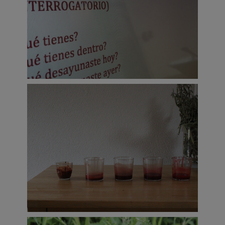
disparador de esta dinámica de
investigación a tres dimensiones:
Camila Téllez | Transición primaveral;
Junto a una prótesis dental y desde la
perspectiva de un vampiro, me centraré en
tópicos relacionados con la autobiografía,
la identidad, el género; la no-imagen, el
hambre (de reflejo); distintas expresiones
del color rojo, la violencia. Esta será una
residencia de escritura para un ensayo
performativo. Un remake de mis 12 años
de edad, en que mi identidad en
transformación, se definía en conjunto a
una prótesis de colmillos a mediados de
los noventa en Chile. Tags: Autobiografía,
vampirismo, identidad, género, queer,
ensayo, remake, performance.
Isaak Erdoiza| Enero; Residencia de
investigación en torno a la idea de