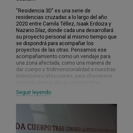
“Residencia 3D” es una serie de
residencias cruzadas a lo largo del año
2020 entre Camila Téllez, Isaak Erdoiza y
Nazario Díaz, donde cada una desarrollará
su proyecto personal al mismo tiempo que
se dispondrá para acompañar los
proyectos de las otras. Pensamos ese
acompañamiento como un vendaje para
una zona afectada, como una manera de
dar cuerpo y tridimensionalidad a nuestras
intenciones/afecciones, para ofrecernos
soporte, darnos abrigo, intercambiar
materiales, ahondar en nuestros territorios
Seguir leyendo
de deseo, sumando capas que en su
acumulación conformen un volumen
generoso por donde transitar.
Planteamos tres encuentros iniciales
entre enero y junio que servirán como