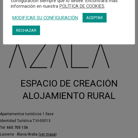
procesos de creación de otrxs artistas.
configuración siempre que lo desee. Encontrará más
información en nuestra
POLÍTICA DE COOKIES
.
MODIFICAR SU CONFIGURACIÓN
ACEPTAR
RECHAZAR
ESPACIO DE CREACIÓN
ALOJAMIENTO RURAL
Apartamentos turísticos 1 llave
Identidad Turística T.VI-00013
Tel:
665 705 136
Lasierra · Álava/Araba (
ver mapa
)