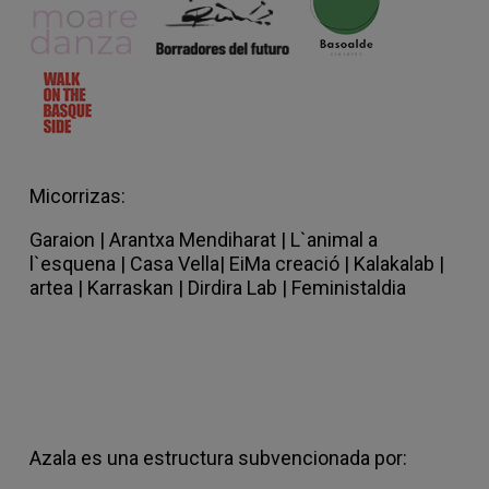
Micorrizas:
Garaion
|
Arantxa Mendiharat |
L`animal a
l`esquena |
Casa Vella
|
EiMa creació
|
Kalakalab |
artea |
Karraskan |
Dirdira Lab
|
Feministaldia
Azala es una estructura subvencionada por: