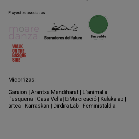
Proyectos asociados:
Micorrizas:
Garaion
|
Arantxa Mendiharat |
L`animal a
l`esquena |
Casa Vella
|
EiMa creació
|
Kalakalab |
artea |
Karraskan |
Dirdira Lab
|
Feministaldia