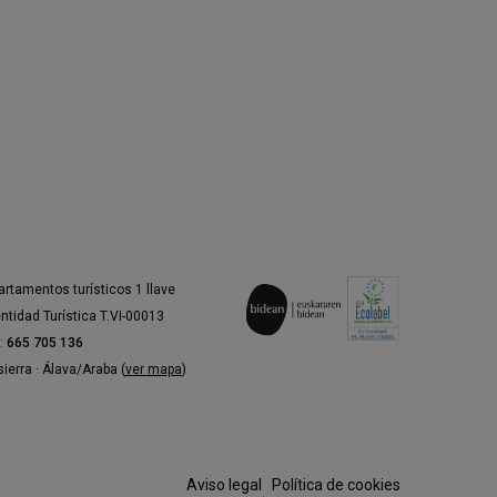
Equipo de trabajo:
Dirección
: Rosario Toledo
tencia de dirección
: Idoia Zabaleta
Baile
: Rosario Toledo
nma La carbonera y Eva Ruiz La Lebri
artamentos turísticos 1 llave
Iluminación:
Antonio Serrano
entidad Turística T.VI-00013
l:
665 705 136
Vestuario:
José Tarriño
ierra · Álava/Araba (
ver mapa
)
compañamiento:
Pedro G. Romero
 Rosario Toledo & Azala & Osbmusic
Aviso legal
·
Política de cookies