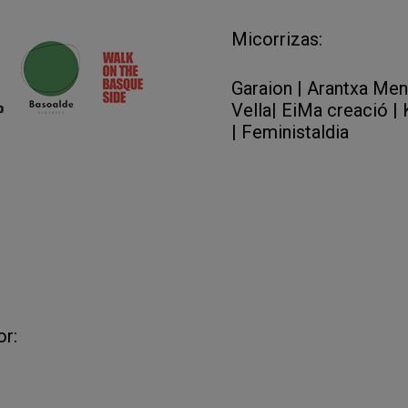
la (Lasierra), Espacio Silvestre (La Muela), Garai
Micorrizas:
Garaion
|
Arantxa Mend
Vella
|
EiMa creació
|
|
Feministaldia
or: