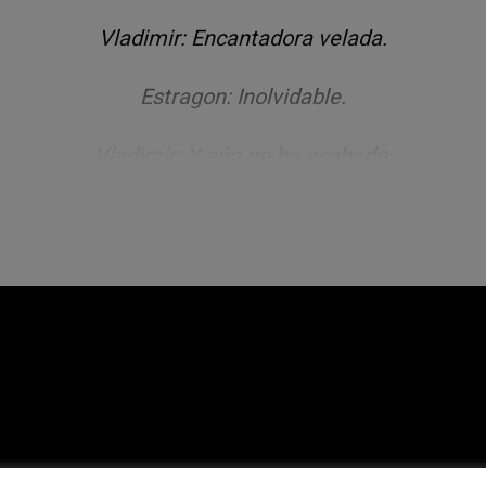
Vladimir: Encantadora velada.
Estragon: Inolvidable.
Vladimir: Y aún no ha acabado.
Estragon: Parece que no.
Vladimir: Acaba de empezar.
Estragon: Es terrible.
ladimir: Es como si estuviéramos en un espectácul
Estragon: En el circo.