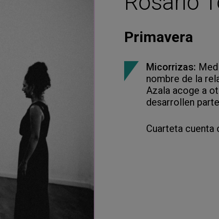
Rosario T
Primavera
Micorrizas:
Media
nombre de la rel
Azala acoge a ot
desarrollen part
Cuarteta cuenta