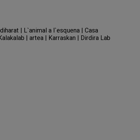
on (Ozaeta), Azkuna Zentroa (Bilbao)
iharat |
L`animal a l`esquena |
Casa
Kalakalab |
artea |
Karraskan |
Dirdira Lab