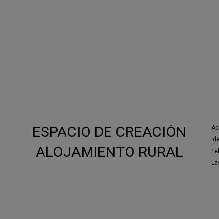
Dramaturgia y asis
Cante
: I
ESPACIO DE CREACIÓN
Ap
Id
ALOJAMIENTO RURAL
Te
Las
A
Producción
: