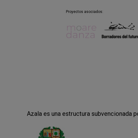
Residencias de creación en:
Aza
Proyectos asociados:
Azala es una estructura subvencionada p