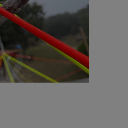
relación de líneas, planos, ángulos
ón geométrica. Ya sea un planeta o
r simplificada. Entonces, ¿nos
s sencilla?
 el Desierto de Atacama, Laida
ción de proyectos de artes vivas.
reación lo-fi, la performance y el
 la creación documental pensada para
igo Rammsy, la escenógrafa y
 y la directora de escena y
cierto geológico y Cuerpos
de herramientas, sobre los fondos
s y festivales sus trabajos han sido
 de la Ville y Festival d’Automne
 del Chopo de Ciudad de México,
aves de Matadero y Teatro Español