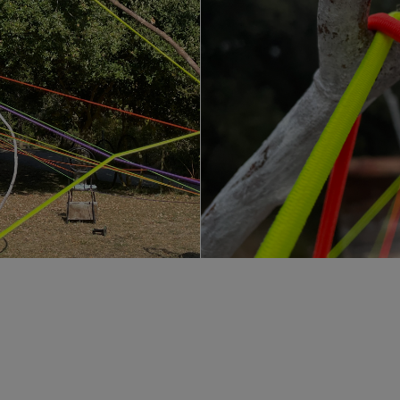
ríamos abstraer cualquier parte del universo a una 
ca de este proyecto de danza familiar: la abstracci
rmiga, una casa o un cuaderno. Toda forma puede se
ejidad del universo que nos rodea a su expresión má
 camino entre el Mar Mediterráneo, los Pirineos y
dez son un pareja de artistas dedicada a la realiza
ades de la poesía y la antropología visual, la videoc
se centran en la relectura de la historia oficial y
les de AzkonaToloza: el músico y compositor Rodr
 coreógrafa y diseñadora de iluminación Ana Rovira
alla, compuesta por las piezas Canto Mineral, Con
cénico de la compañía. La Colección, pequeña caja 
el Món, es su última publicación. Entre otros teatro
estival Sâlmon de Artes Vivas de Barcelona, Thèâtre
ève, FIAC de Salvador de Bahia, Museo Univesitario
n Nacional de Artistas de Colombia en Bogotá, N