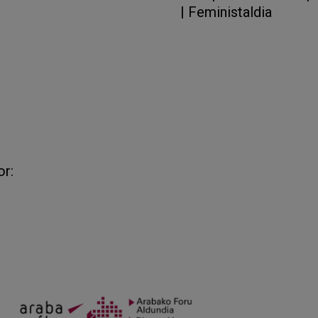
|
Feministaldia
or: