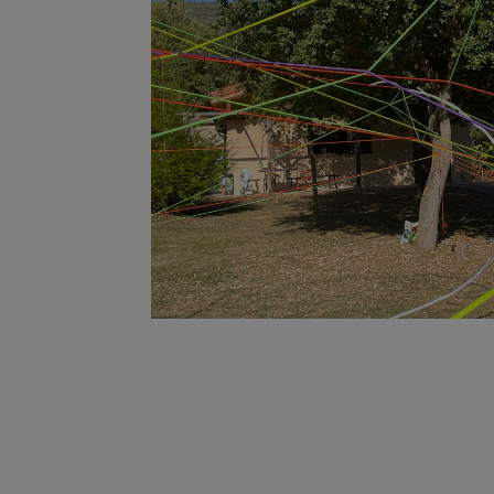
tomáramos el tiempo necesario, pod
y formas.
Y esta es la inspiración coreográfi
una planta, un ser humano o una ho
damos la tarea de reducir la compl
AZKONATOLOZA.
Situadas a medio
Azkona Goñi y Toloza Toloza-Fernán
Interesadas en las infintas posibilid
movimiento, sus últimas creaciones 
escena. Son colaboradores habitua
directora de escena Xesca Salvà, la
dramaturga Raquel Cors. La Serie F
celestes, es el último proyecto es
del Museu Etnològic i de Cultures d
presentados en el Grec Festival y F
de Paris, La Bâtie Festival de Gen
Romaeuropa Festival de Roma, Saló