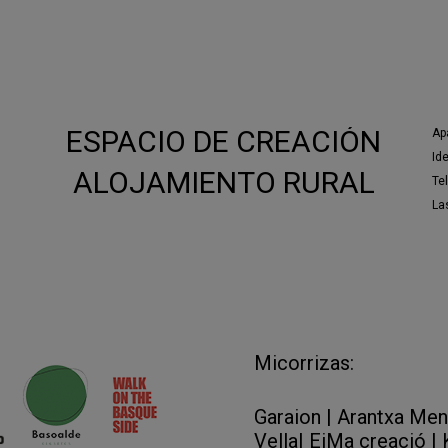
e Santiago de Chile, Escena Abierta de Burgos, TN
Festival de Almada en Portugal. Entre el 2020 y e
ne de Toulouse. Desde sus inicios, el Antic Teatre
ESPACIO DE CREACIÓN
Ap
Id
ALOJAMIENTO RURAL
Te
Las
Micorrizas:
Garaion
|
Arantxa Mend
Vella
|
EiMa creació
|