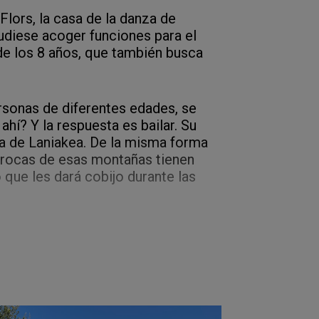
Flors, la casa de la danza de
pudiese acoger funciones para el
r de los 8 años, que también busca
rsonas de diferentes edades, se
ahí? Y la respuesta es bailar. Su
za de Laniakea. De la misma forma
s rocas de esas montañas tienen
 que les dará cobijo durante las
án cómo construir el lugar que les
trellas para reconstruir la Danza