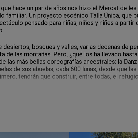
 que hace un par de años nos hizo el Mercat de les 
o familiar. Un proyecto escénico Talla Única, que 
pectáculo pensado para niñas, niños y niñes a parti
o.
 desiertos, bosques y valles, varias decenas de pe
ta de las montañas. Pero, ¿qué los ha llevado hasta 
 de las más bellas coreografías ancestrales: la Dan
uelas de sus abuelas, cada 600 lunas, desde que la
mero, tendrán que construir, entre todas, el refugio
as de sus mapas para llegar a destino? ¿Comprender
 importante, ¿conseguirán unir sus cuerpos a las es
Primeras notas sobre geometría y movimiento: