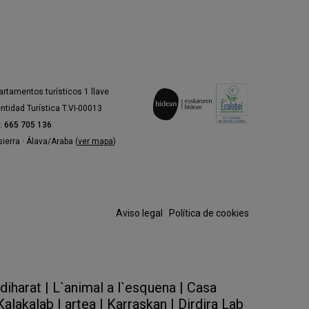
T de Terrassa, Iberoamericano de
l 2023 AzkonaToloza fue una
 es su casa en Barcelona.
artamentos turísticos 1 llave
entidad Turística T.VI-00013
l:
665 705 136
ierra · Álava/Araba (
ver mapa
)
Aviso legal
·
Política de cookies
iharat |
L`animal a l`esquena |
Casa
Kalakalab |
artea |
Karraskan |
Dirdira Lab