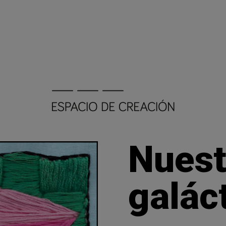
Nuest
galác