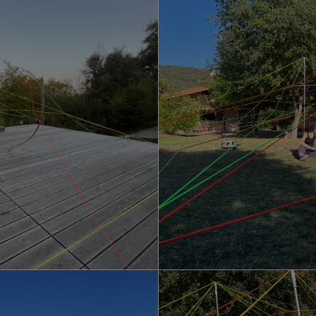
Un espacio
Dos puntos.
Dos puntos en el espacio.
Pueden ser el comienzo y el final de una línea.
Una línea que divide un folio en dos.
cuerpos que atraviesan un escenario jalando una gr
Una cuerda que dividen el espacio en dos.
 grupal que reúne 20 manos y 10 cuerpos que se al
dibujando una onda sobre el muro