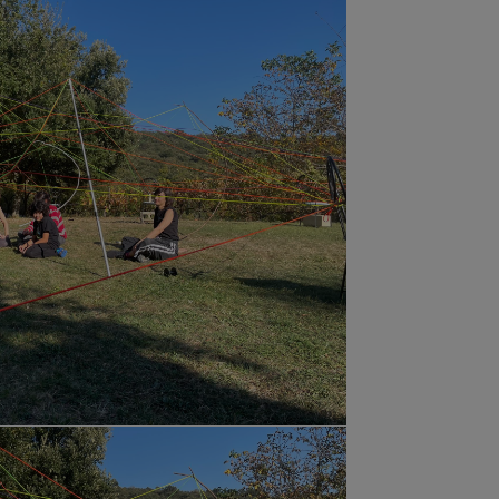
an cuerda colorida
inean apoyados sobre una pared