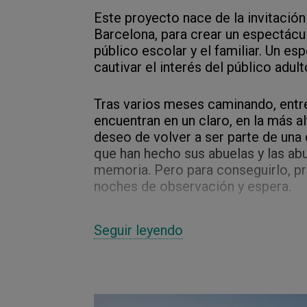
Este proyecto nace de la invitación
Barcelona, para crear un espectácul
público escolar y el familiar. Un es
cautivar el interés del público adult
Tras varios meses caminando, entre
encuentran en un claro, en la más al
deseo de volver a ser parte de una
que han hecho sus abuelas y las ab
memoria. Pero para conseguirlo, pri
noches de observación y espera.
¿Lograrán descifrar las trayectori
Seguir leyendo
ha de acoger en ese claro? Y lo más
de Laniakea?